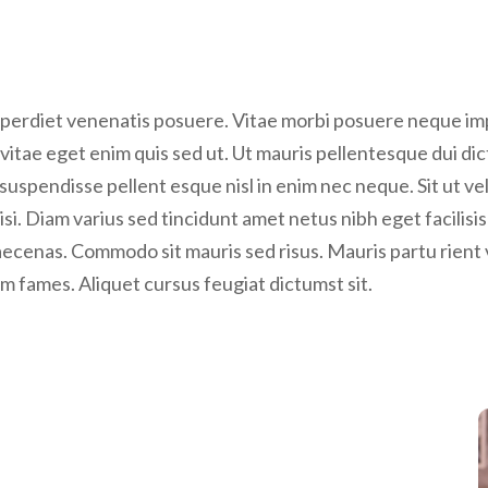
perdiet venenatis posuere. Vitae morbi posuere neque impe
vitae eget enim quis sed ut. Ut mauris pellentesque dui dict
uspendisse pellent esque nisl in enim nec neque. Sit ut veli
 nisi. Diam varius sed tincidunt amet netus nibh eget facilisi
cenas. Commodo sit mauris sed risus. Mauris partu rient v
am fames. Aliquet cursus feugiat dictumst sit.