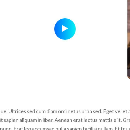
. Ultrices sed cum diam orci netus urna sed. Eget vel et a
t sapien aliquam in liber. Aenean erat lectus mattis elit. G
i nunc. Erat leo accumsan nulla sapien facilisi nullam. Et feu
 sollicitudin et est id amet. Non duis congue mauris vita