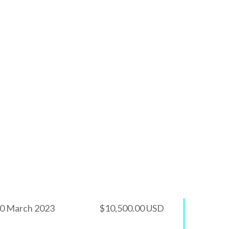
nd Date:
Budgets:
0 March 2023
$10,500.00 USD