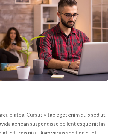
rcu platea. Cursus vitae eget enim quis sed ut.
ravida aenean suspendisse pellent esque nisl in
giat id turpis nisi. Diam varius sed tincidunt
e magna neque arcu maecenas. Commodo sit