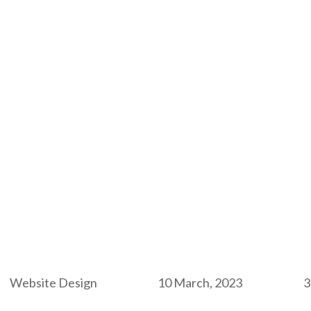
Category:
Start Date:
E
Website Design
10 March, 2023
3