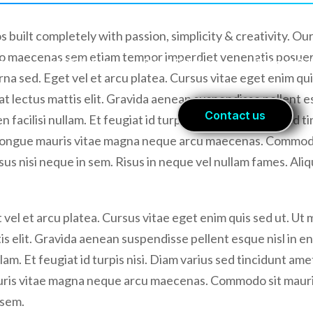
 built completely with passion, simplicity & creativity. 
bero maecenas sem etiam tempor imperdiet venenatis posue
rna sed. Eget vel et arcu platea. Cursus vitae eget enim qu
at lectus mattis elit. Gravida aenean suspendisse pellent esq
n facilisi nullam. Et feugiat id turpis nisi. Diam varius sed 
s congue mauris vitae magna neque arcu maecenas. Commodo 
sus nisi neque in sem. Risus in neque vel nullam fames. Aliq
 vel et arcu platea. Cursus vitae eget enim quis sed ut. Ut 
s elit. Gravida aenean suspendisse pellent esque nisl in enim
lam. Et feugiat id turpis nisi. Diam varius sed tincidunt ame
auris vitae magna neque arcu maecenas. Commodo sit mauris 
 sem.