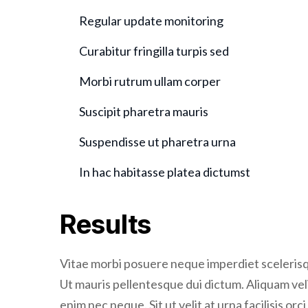
Curabitur fringilla turpis sed
Morbi rutrum ullam corper
Suscipit pharetra mauris
Suspendisse ut pharetra urna
In hac habitasse platea dictumst
Results
Vitae morbi posuere neque imperdiet scelerisque
Ut mauris pellentesque dui dictum. Aliquam veli
enim nec neque. Sit ut velit at urna facilisis orc
amet netus nibh eget facilisis nunc. Senec tus