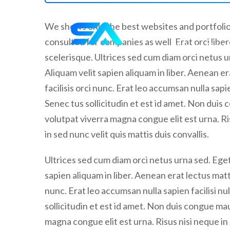
We shows only the best websites and portfolios
consulted for companies as well. Erat orci li
scelerisque. Ultrices sed cum diam orci netus u
Aliquam velit sapien aliquam in liber. Aenean er
facilisis orci nunc. Erat leo accumsan nulla sapie
Senec tus sollicitudin et est id amet. Non dui
volutpat viverra magna congue elit est urna. Ri
in sed nunc velit quis mattis duis convallis.
Ultrices sed cum diam orci netus urna sed. Eget
sapien aliquam in liber. Aenean erat lectus matti
nunc. Erat leo accumsan nulla sapien facilisi nul
sollicitudin et est id amet. Non duis congue m
magna congue elit est urna. Risus nisi neque in