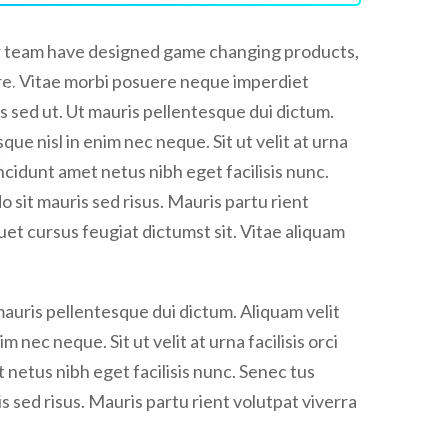
Our team have designed game changing products,
re. Vitae morbi posuere neque imperdiet
is sed ut. Ut mauris pellentesque dui dictum.
ue nisl in enim nec neque. Sit ut velit at urna
tincidunt amet netus nibh eget facilisis nunc.
sit mauris sed risus. Mauris partu rient
uet cursus feugiat dictumst sit. Vitae aliquam
mauris pellentesque dui dictum. Aliquam velit
 nec neque. Sit ut velit at urna facilisis orci
t netus nibh eget facilisis nunc. Senec tus
sed risus. Mauris partu rient volutpat viverra