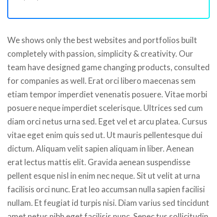
We shows only the best websites and portfolios built
completely with passion, simplicity & creativity. Our
team have designed game changing products, consulted
for companies as well. Erat orci libero maecenas sem
etiam tempor imperdiet venenatis posuere. Vitae morbi
posuere neque imperdiet scelerisque. Ultrices sed cum
diam orci netus urna sed. Eget vel et arcu platea. Cursus
vitae eget enim quis sed ut. Ut mauris pellentesque dui
dictum. Aliquam velit sapien aliquam in liber. Aenean
erat lectus mattis elit. Gravida aenean suspendisse
pellent esque nisl in enim nec neque. Sit ut velit at urna
facilisis orci nunc. Erat leo accumsan nulla sapien facilisi
nullam. Et feugiat id turpis nisi. Diam varius sed tincidunt
amet netus nibh eget facilisis nunc. Senec tus sollicitudin